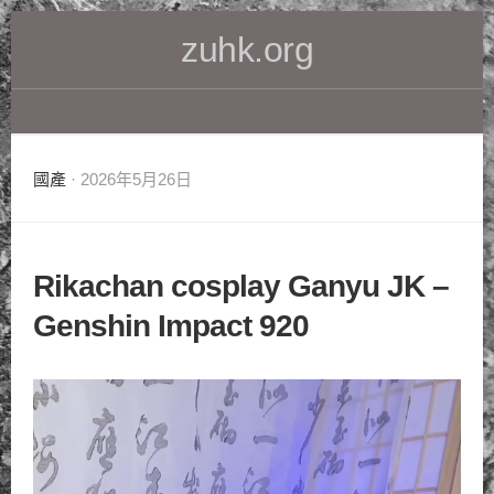
Skip
zuhk.org
to
content
國產
· 2026年5月26日
Rikachan cosplay Ganyu JK –
Genshin Impact 920