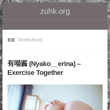
Skip
zuhk.org
to
content
套圖
· 2026年5月16日
有喵酱 (Nyako__erina) –
Exercise Together