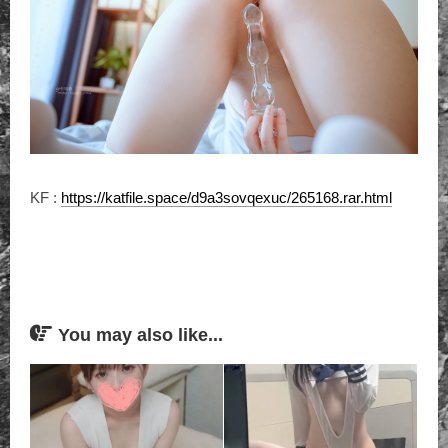
KF :
https://katfile.space/d9a3sovqexuc/265168.rar.html
You may also like...