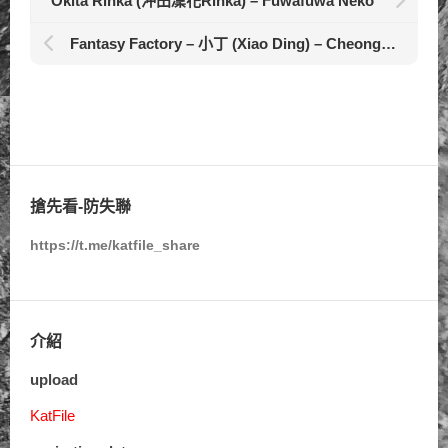
Okita Rinka (沖田凜花Rinka) – Fuwafuwa Neko
Fantasy Factory – 小丁 (Xiao Ding) – Cheongsam Little
搶先看-防失聯
https://t.me/katfile_share
介紹
upload
KatFile