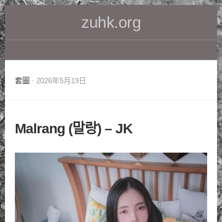
Skip
zuhk.org
to
content
套圖
· 2026年5月19日
Malrang (말랑) – JK