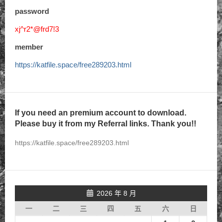
password
xj^r2*@frd7!3
member
https://katfile.space/free289203.html
If you need an premium account to download.
Please buy it from my Referral links. Thank you!!
https://katfile.space/free289203.html
2026 年 8 月
一
二
三
四
五
六
日