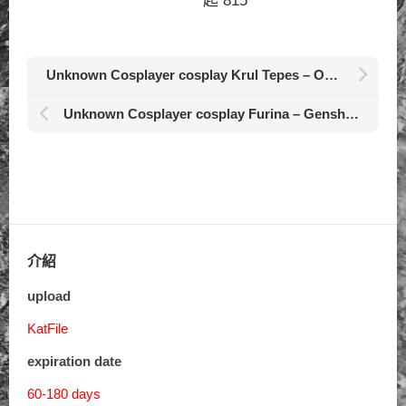
起 815
Unknown Cosplayer cosplay Krul Tepes – Owari no Seraph 163
Unknown Cosplayer cosplay Furina – Genshin Impact
介紹
upload
KatFile
expiration date
60-180 days