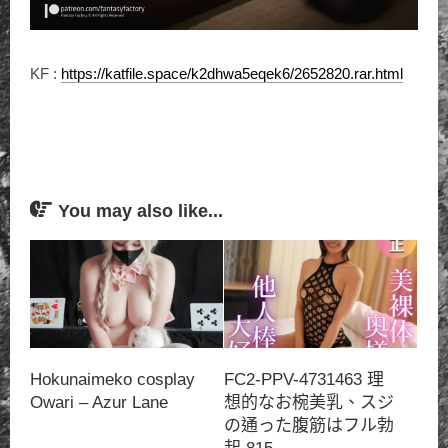
KF :
https://katfile.space/k2dhwa5eqek6/2652820.rar.html
You may also like...
Hokunaimeko cosplay
FC2-PPV-4731463 理
Owari – Azur Lane
想的なお椀美乳、スジ
の通った腹筋はフル勃