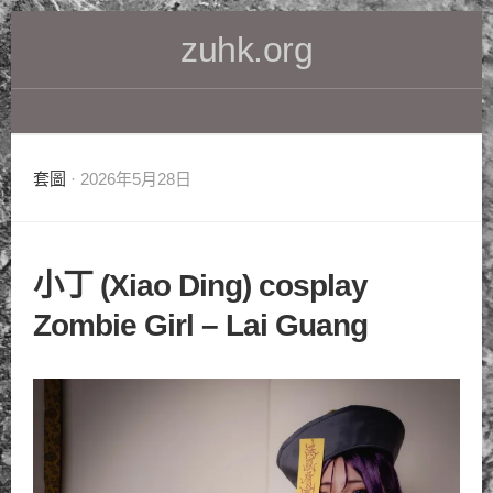
Skip
zuhk.org
to
content
套圖
· 2026年5月28日
小丁 (Xiao Ding) cosplay
Zombie Girl – Lai Guang