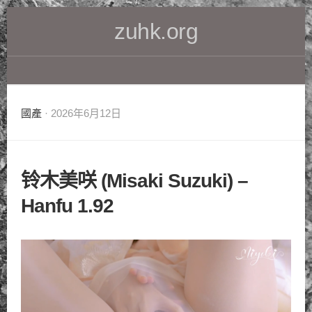
Skip
zuhk.org
to
content
國產
· 2026年6月12日
铃木美咲 (Misaki Suzuki) –
Hanfu 1.92