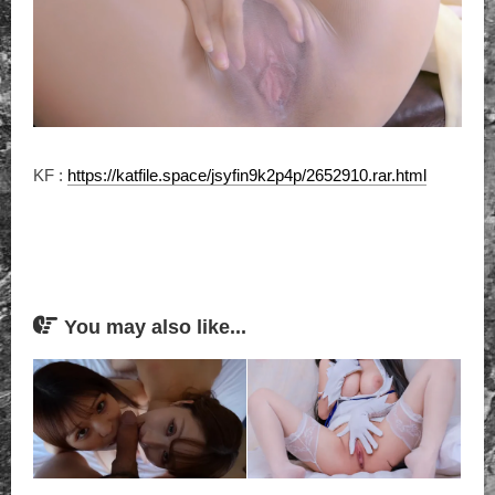
KF :
https://katfile.space/jsyfin9k2p4p/2652910.rar.html
You may also like...