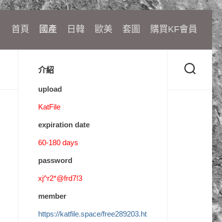
首頁
國產
日韓
歐美
套圖
購買KF會員
介紹
upload
KatFile
expiration date
60-180 days
password
xj^r2*@frd7!3
member
https://katfile.space/free289203.ht