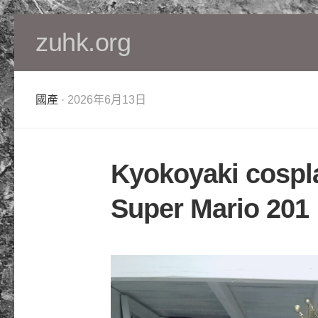
Skip
zuhk.org
to
content
國產
· 2026年6月13日
Kyokoyaki cospl
Super Mario 201