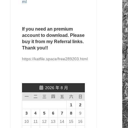
ml
If you need an premium
account to download. Please
buy it from my Referral links.
Thank you!!
https://katfile.space/free289203.html
2026 年 8 月
一
二
三
四
五
六
日
1
2
3
4
5
6
7
8
9
10
11
12
13
14
15
16