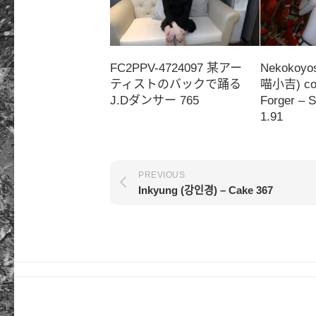
FC2PPV-4724097 某アー
Nekokoy
ティストのバックで踊る
喵小吉) cos
J.Dダンサー 765
Forger – 
1.91
PREVIOUS
Inkyung (강인경) – Cake 367