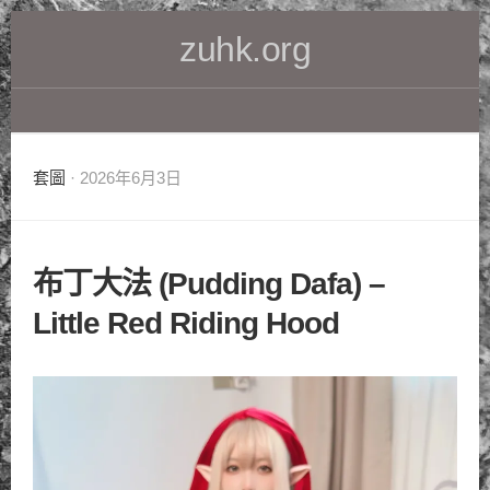
Skip
zuhk.org
to
content
套圖
· 2026年6月3日
布丁大法 (Pudding Dafa) –
Little Red Riding Hood