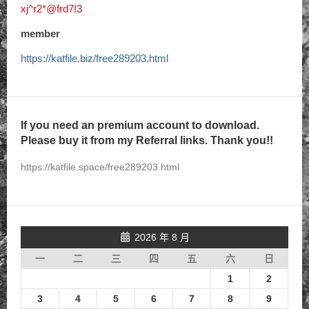
xj^r2*@frd7!3
member
https://katfile.biz/free289203.html
If you need an premium account to download.
Please buy it from my Referral links. Thank you!!
https://katfile.space/free289203.html
2026 年 8 月
一
二
三
四
五
六
日
1
2
3
4
5
6
7
8
9