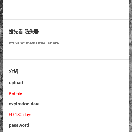
搶先看-防失聯
https://t.me/katfile_share
介紹
upload
KatFile
expiration date
60-180 days
password