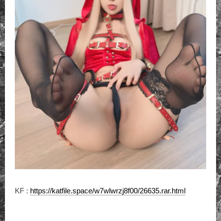
KF :
https://katfile.space/w7wlwrzj8f00/26635.rar.html