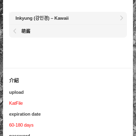
Inkyung (강인경) – Kawaii
萌酱
介紹
upload
KatFile
expiration date
60-180 days
password