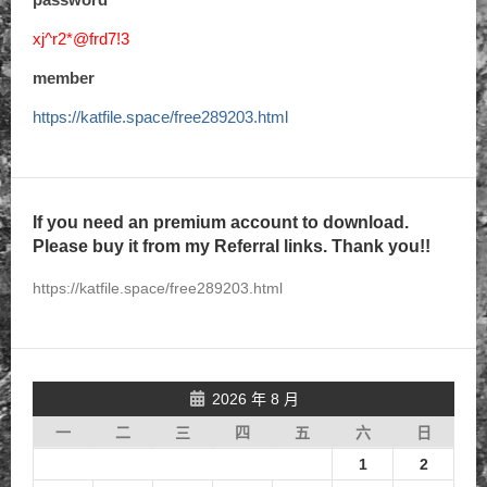
xj^r2*@frd7!3
member
https://katfile.space/free289203.html
If you need an premium account to download.
Please buy it from my Referral links. Thank you!!
https://katfile.space/free289203.html
2026 年 8 月
一
二
三
四
五
六
日
1
2