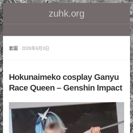
Skip
zuhk.org
to
content
套圖
· 2026年6月3日
Hokunaimeko cosplay Ganyu
Race Queen – Genshin Impact