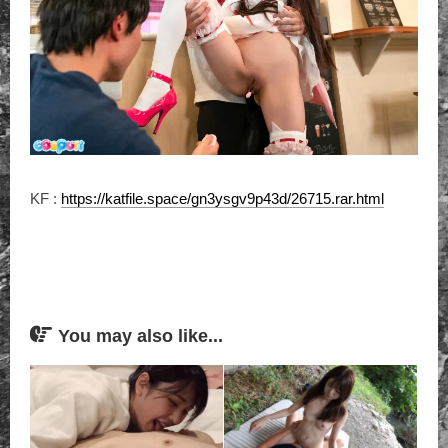
KF :
https://katfile.space/gn3ysgv9p43d/26715.rar.html
You may also like...