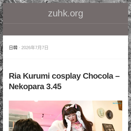
Skip
zuhk.org
to
content
日韓
· 2026年7月7日
Ria Kurumi cosplay Chocola –
Nekopara 3.45