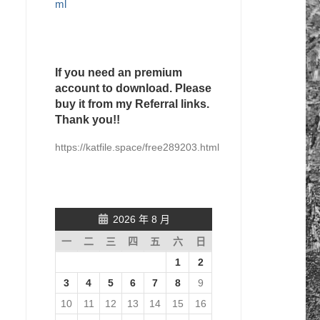
ml
If you need an premium
account to download. Please
buy it from my Referral links.
Thank you!!
https://katfile.space/free289203.html
2026 年 8 月
一
二
三
四
五
六
日
1
2
3
4
5
6
7
8
9
10
11
12
13
14
15
16