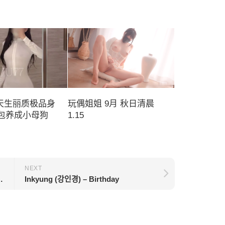
 天生丽质极品身
玩偶姐姐 9月 秋日清晨
主包养成小母狗
1.15
NEXT
bedo – Overlord
Inkyung (강인경) – Birthday