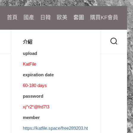
首頁
國產
日韓
歐美
套圖
購買KF會員
介紹
upload
KatFile
expiration date
60-180 days
password
xj^r2*@frd7!3
member
https://katfile.space/free289203.ht