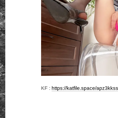
KF :
https://katfile.space/apz3kks