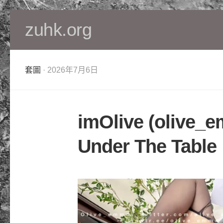
Skip
zuhk.org
to
content
套圖
· 2026年7月6日
imOlive (olive_
Under The Table