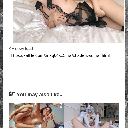
KF download
:
https://katfile.com/3nxq04sc9lhw/uhsdenvsuf.rar.html
You may also like...