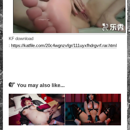
KF download
:
https://katfile.com/20c4wgnzvfgr/111uyxfhdrgvrf.rar.html
You may also like...