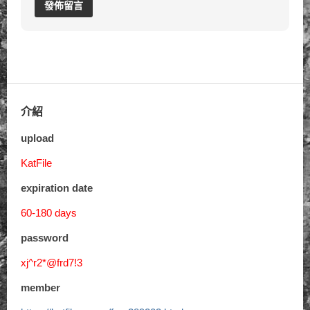
介紹
upload
KatFile
expiration date
60-180 days
password
xj^r2*@frd7!3
member