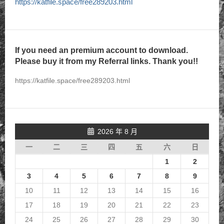
https://katfile.space/free289203.html
If you need an premium account to download.
Please buy it from my Referral links. Thank you!!
https://katfile.space/free289203.html
2026 年 8 月
一
二
三
四
五
六
日
1
2
3
4
5
6
7
8
9
10
11
12
13
14
15
16
17
18
19
20
21
22
23
24
25
26
27
28
29
30