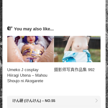
You may also like...
Umeko J cosplay
摄影师写真作品集 992
Hiiragi Utena – Mahou
Shoujo ni Akogarete
けん研 (けんけん) – NO.55