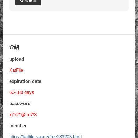
介紹
upload
KatFile
expiration date
60-180 days
password
xj^r2*@frd7!3
member
https://katfile.space/free289203.html