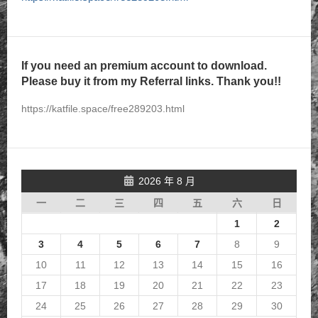
If you need an premium account to download.
Please buy it from my Referral links. Thank you!!
https://katfile.space/free289203.html
2026 年 8 月
一
二
三
四
五
六
日
1
2
3
4
5
6
7
8
9
10
11
12
13
14
15
16
17
18
19
20
21
22
23
24
25
26
27
28
29
30