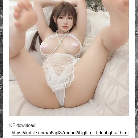
KF download
:
https://katfile.com/h6apl87mcag2/hjgft_nf_ftdcuhgf.rar.html