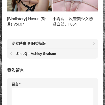
[Bimilstory] Hayun (하
小青茗 – 反差美少女诱
윤) Vol.07
惑白丝JK 864
少女映畫 -明日香新版
ZinieQ – Ashley Graham
發佈留言
留言
*