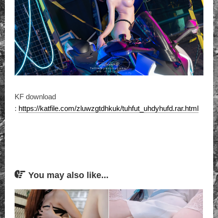
KF download
:
https://katfile.com/zluwzgtdhkuk/tuhfut_uhdyhufd.rar.html
You may also like...