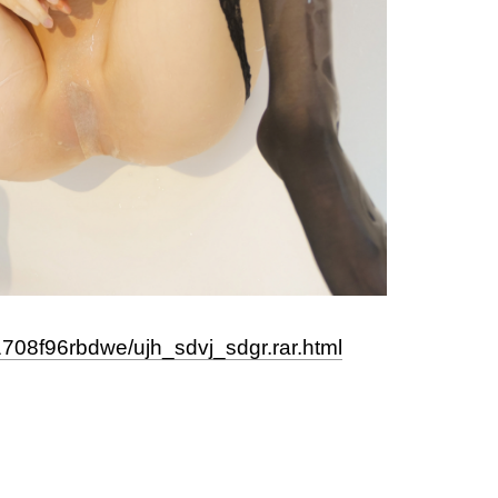
/1708f96rbdwe/ujh_sdvj_sdgr.rar.html