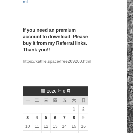
ml
If you need an premium
account to download. Please
buy it from my Referral links.
Thank you!!
https://katfile.space/free289203.html
2026 年 8 月
一
二
三
四
五
六
日
1
2
3
4
5
6
7
8
9
10
11
12
13
14
15
16