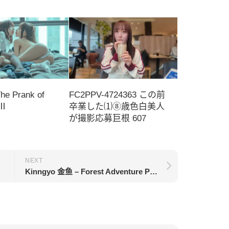
e Prank of
FC2PPV-4724363 この前
 Ⅱ
卒業した⑴⑧歳色白美人
が撮影応募巨根 607
NEXT
Kinngyo 金鱼 – Forest Adventure Plan 森林冒险计划