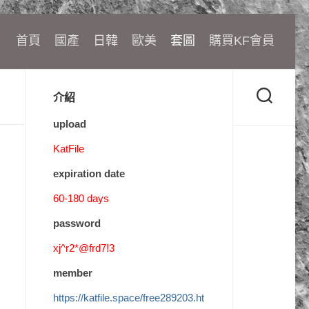
首頁
國產
日韓
歐美
套圖
購買KF會員
介紹
upload
KatFile
expiration date
60-180 days
password
xj^r2*@frd7!3
member
https://katfile.space/free289203.ht