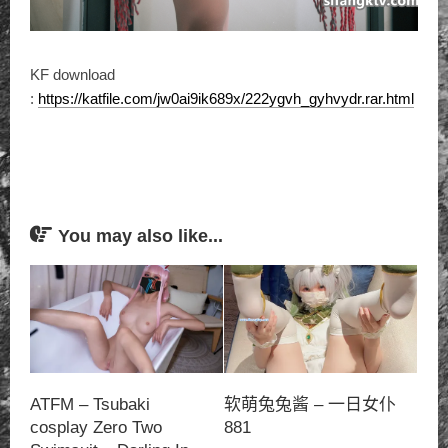
KF download
:
https://katfile.com/jw0ai9ik689x/222ygvh_gyhvydr.rar.html
You may also like...
ATFM – Tsubaki
软萌兔兔酱 – 一日女仆
cosplay Zero Two
881