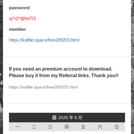
password
xj^r2*@frd7!3
member
https://katfile.space/free289203.html
If you need an premium account to download.
Please buy it from my Referral links. Thank you!!
https://katfile.space/free289203.html
2026 年 8 月
一
二
三
四
五
六
日