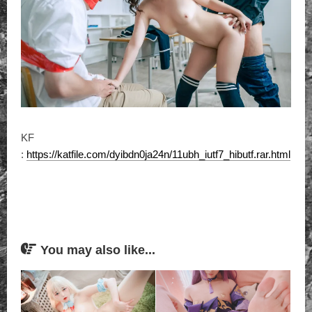
KF
:
https://katfile.com/dyibdn0ja24n/11ubh_iutf7_hibutf.rar.html
You may also like...