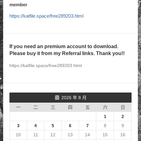
member
https://katfile.space/free289203.html
If you need an premium account to download.
Please buy it from my Referral links. Thank you!!
https://katfile.space/free289203.html
2026 年 8 月
一
二
三
四
五
六
日
1
2
3
4
5
6
7
8
9
10
11
12
13
14
15
16