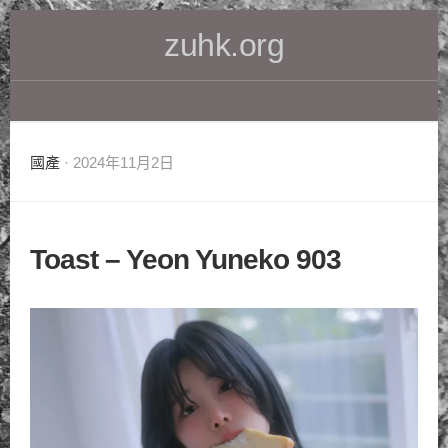
Skip
zuhk.org
to
content
國產
· 2024年11月2日
Toast – Yeon Yuneko 903