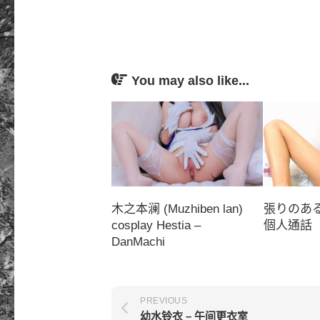
You may also like...
木之本澜 (Muzhiben lan)
張りのあ
cosplay Hestia –
個人通話
DanMachi
PREVIOUS
幼水铃衣 – 午间更衣室