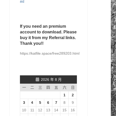
ml
If you need an premium
account to download. Please
buy it from my Referral links.
Thank you!!
https://katfile.space/free289203.html
2026 年 8 月
一
二
三
四
五
六
日
1
2
3
4
5
6
7
8
9
10
11
12
13
14
15
16