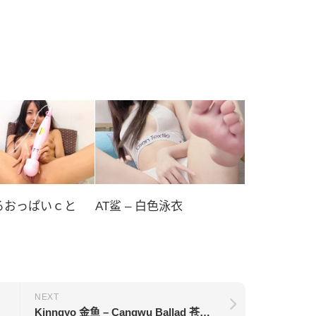
るおっぱいｃと
AT鲨 – 白色泳衣
NEXT
Kinngyo 金鱼 – Cangwu Ballad 苍梧谣