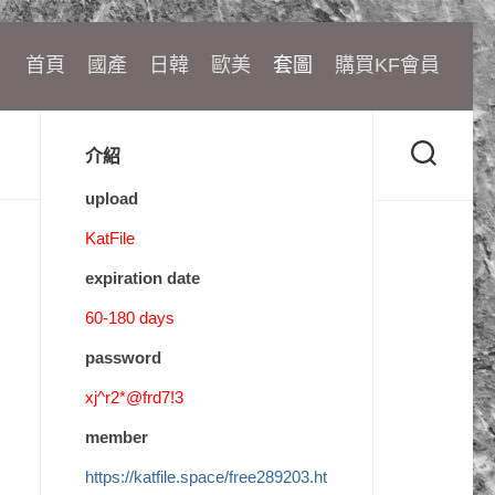
首頁
國產
日韓
歐美
套圖
購買KF會員
介紹
upload
KatFile
expiration date
60-180 days
password
xj^r2*@frd7!3
member
https://katfile.space/free289203.ht