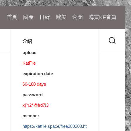
首頁
國產
日韓
歐美
套圖
購買KF會員
介紹
upload
KatFile
expiration date
60-180 days
password
xj^r2*@frd7!3
member
https://katfile.space/free289203.ht