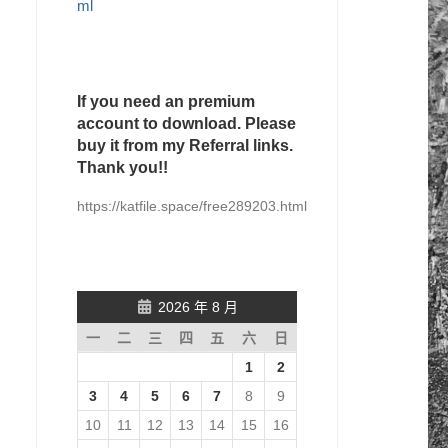
ml
If you need an premium
account to download. Please
buy it from my Referral links.
Thank you!!
https://katfile.space/free289203.html
2026 年 8 月
一
二
三
四
五
六
日
1
2
3
4
5
6
7
8
9
10
11
12
13
14
15
16