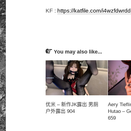
KF :
https://katfile.com/i4wzfdwrd
You may also like...
优米 – 新作JK露出 男厕
Aery Tiefl
户外露出 904
Hutao – G
659