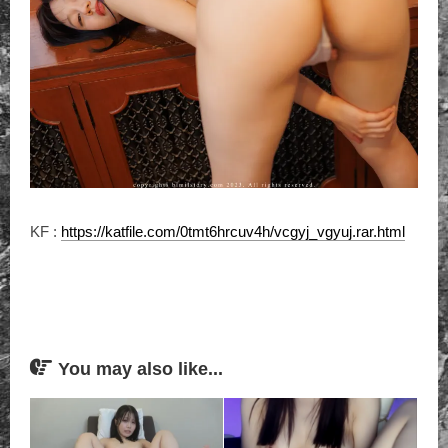
KF :
https://katfile.com/0tmt6hrcuv4h/vcgyj_vgyuj.rar.html
You may also like...