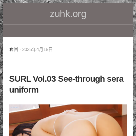
Skip
zuhk.org
to
content
套圖
· 2025年4月18日
SURL Vol.03 See-through sera
uniform