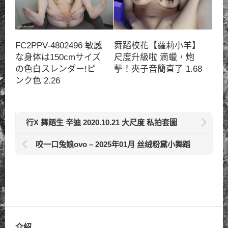
FC2PPV-4802496 敏感
舞蹈校花【蘿莉小羊】
な身体は150cmサイズ
尺度升級啦 滴蠟，炮
の色白スレンダー!ピ
擊！夾子音簡直了 1.68
ンク色 2.26
行X 舞蹈生 辛迪 2020.10.21 大尺度 私拍套圖
咬一口兔娘ovo – 2025年01月 丝绒粉黛小舞蹈
介紹