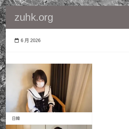
Skip
zuhk.org
to
content
6 月 2026
日韓