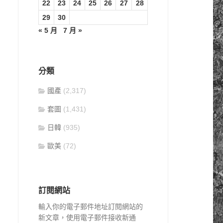
22
23
24
25
26
27
28
29
30
« 5 月
7 月 »
分類
國產
(2,317)
套圖
(1,431)
日韓
(935)
歐美
(72)
訂閱網站
輸入你的電子郵件地址訂閱網站的
新文章，使用電子郵件接收新通