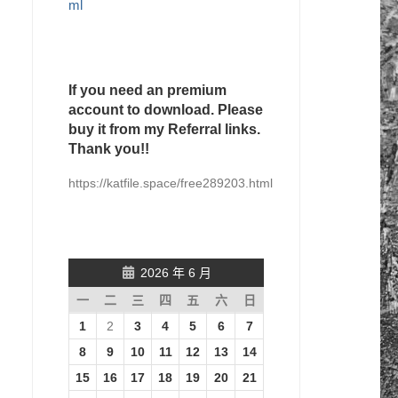
ml
If you need an premium
account to download. Please
buy it from my Referral links.
Thank you!!
https://katfile.space/free289203.html
2026 年 6 月
一
二
三
四
五
六
日
1
2
3
4
5
6
7
8
9
10
11
12
13
14
15
16
17
18
19
20
21