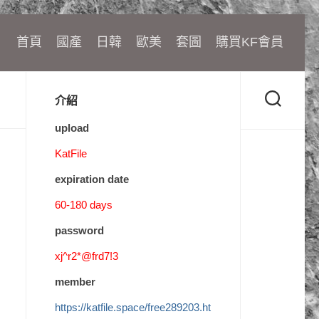
首頁
國產
日韓
歐美
套圖
購買KF會員
介紹
upload
KatFile
expiration date
60-180 days
password
xj^r2*@frd7!3
member
https://katfile.space/free289203.ht