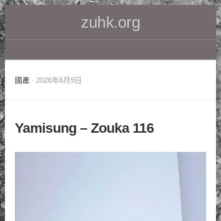
Skip
zuhk.org
to
content
國產
· 2026年6月9日
Yamisung – Zouka 116