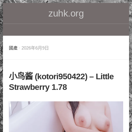
Skip
zuhk.org
to
content
國產
· 2026年6月9日
小鸟酱 (kotori950422) – Little
Strawberry 1.78