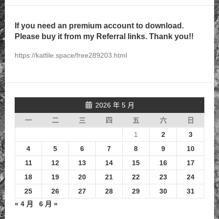
If you need an premium account to download.
Please buy it from my Referral links. Thank you!!
https://katfile.space/free289203.html
2026 年 5 月
一
二
三
四
五
六
日
1
2
3
4
5
6
7
8
9
10
11
12
13
14
15
16
17
18
19
20
21
22
23
24
25
26
27
28
29
30
31
« 4 月
6 月 »