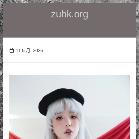
Skip
zuhk.org
to
content
11 5 月, 2026