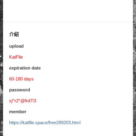
介紹
upload
KatFile
expiration date
60-180 days
password
xj^r2*@frd7!3
member
https://katfile.space/free289203.html