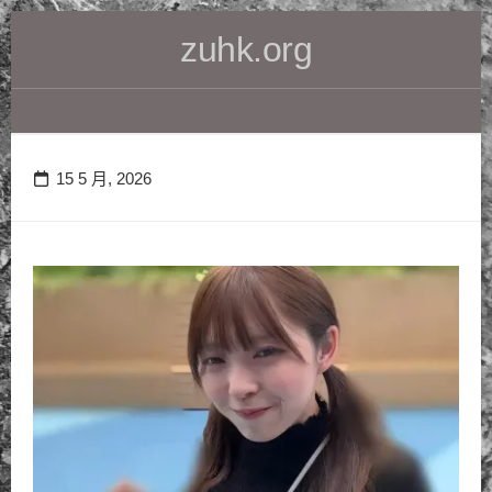
Skip
zuhk.org
to
content
15 5 月, 2026